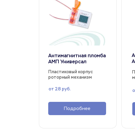
А
Антимагнитная пломба 
А
АМП Универсал
Пластиковый корпус 
П
роторный механизм
м
от 28 руб.
о
Подробнее