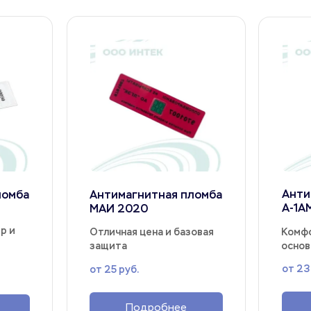
Анти
омба 
Антимагнитная пломба 
A-1А
МАИ 2020
 и 
Отличная цена и базовая 
Комфо
защита
основ
от 23
от 25 руб.
Подробнее