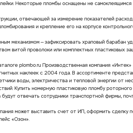
клейки. Некоторые пломбы оснащены не самоклеящимся э
рукции, отвечающей за измерение показателей расхода
пломбирования и крепление его на корпусе контрольног
ным механизмом — зафиксировать храповый барабан уда
вом витой проволоки или комплектных пластиковых защ
аталоге 
plombo.ru
 Производственная компания «Интек» 
гнитных наклеек с 2004 года. В ассортименте предста
етчики воды, электричества и тепловой энергии от не
твий. Купить номерную пластиковую пломбу роторного 
а будут отвечать сотрудники транспортной фирмы, почт
мпания может выставить счет от ИП, оформить сделку 
лейс «Озон».