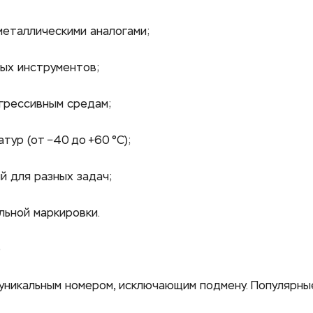
металлическими аналогами;
ных инструментов;
агрессивным средам;
ур (от −40 до +60 °C);
й для разных задач;
ьной маркировки. 
б
икальным номером, исключающим подмену. Популярные