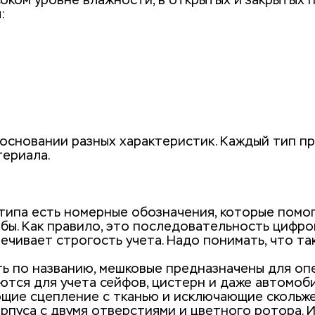
соком уровне влажности, в открытых и закрытых 
 основании разных характеристик. Каждый тип пр
ериала. 
дтипа есть номерные обозначения, которые помог
мбы. Как правило, это последовательность цифров
ечивает строгость учета. Надо понимать, что та
ь по названию, мешковые предназначены для опе
ются для учета сейфов, цистерн и даже автомоби
ающие сцепление с тканью и исключающие скольже
орпуса с двумя отверстиями и цветного ротора.