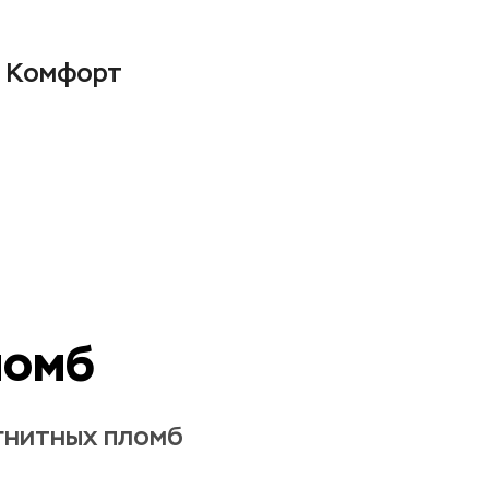
М Комфорт
ломб
гнитных пломб