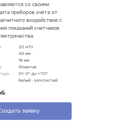
авляется со своими 
щита приборов учёта от 
агнитного воздействия с 
ия показаний счетчиков: 
электричества.
я
20 мТл
43 мм
18 мм
ы
Фоамтак
тура
От 0° до +70°
Белый - золотистый 
уб.
Создать заявку