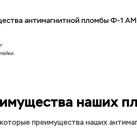
ества антимагнитной пломбы Ф-1 А
т 
клейки
имущества наших п
екоторые преимущества наших антима