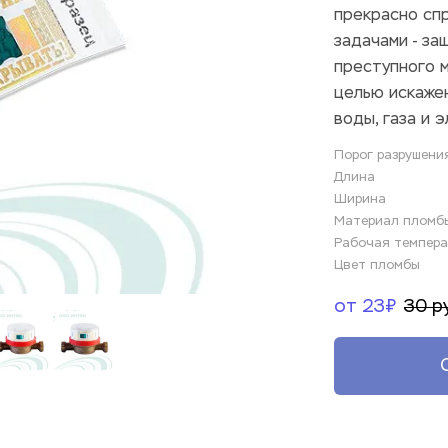
прекрасно спр
задачами - за
преступного м
целью искажен
воды, газа и 
Порог разрушени
Длина
Ширина
Материал пломб
Рабочая темпера
Цвет пломбы
от 23₽
30 р